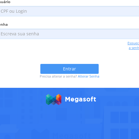
suário
enha
Esquec
a sen
Entrar
Precisa alterar a senha?
Alterar Senha
Megasoft