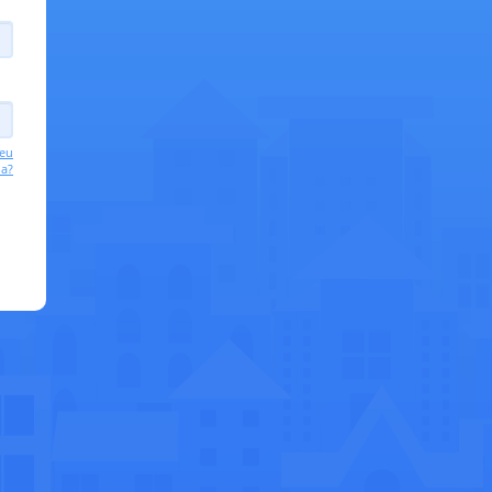
eu
ha?