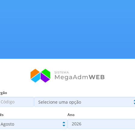
rgão
ês
Ano